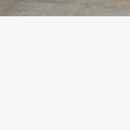
# 99 MACAY
11 juin 2011
PRÉCÉDENT