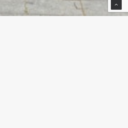
AY
SUIVANT