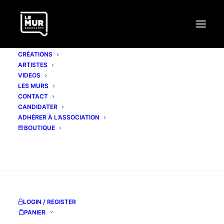
CRÉATIONS
ARTISTES
VIDEOS
LES MURS
CONTACT
YAZE
CANDIDATER
ADHÉRER À L’ASSOCIATION
BOUTIQUE
www.mekhnache.com
Facebook page
RECHERCHE
Instagram
LOGIN / REGISTER
PANIER