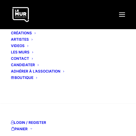
CRÉATIONS
ARTISTES
VIDEOS
LES MURS
CONTACT
VOODOÖO
CANDIDATER
ADHÉRER À L’ASSOCIATION
BOUTIQUE
http://weirdfarm.vuegate.net
RECHERCHE
LOGIN / REGISTER
PANIER