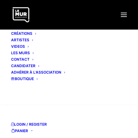
CRÉATIONS
ARTISTES
VIDEOS
LES MURS
CONTACT
TAREK BENAOUM
CANDIDATER
ADHÉRER À L’ASSOCIATION
BOUTIQUE
www.tarekbenaoum.com
Facebook
RECHERCHE
Instagram
LOGIN / REGISTER
PANIER