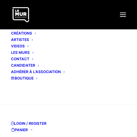
CRÉATIONS
ARTISTES
VIDEOS
LES MURS
CONTACT
SOBEKCIS
CANDIDATER
ADHÉRER À L’ASSOCIATION
BOUTIQUE
Facebook page
Instagram
RECHERCHE
Vimeo
LOGIN / REGISTER
PANIER