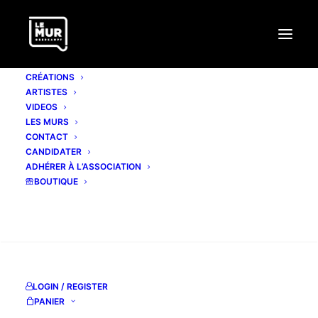
CRÉATIONS
ARTISTES
VIDEOS
LES MURS
CONTACT
SMOLE
CANDIDATER
ADHÉRER À L’ASSOCIATION
BOUTIQUE
nonstopsmolito.blogspot.fr
Facebook page
RECHERCHE
Instagram
LOGIN / REGISTER
PANIER