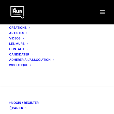
CRÉATIONS
ARTISTES
VIDEOS
LES MURS
CONTACT
SERGII RADKEVYCH
CANDIDATER
ADHÉRER À L’ASSOCIATION
BOUTIQUE
www.radkevychsergii.wixsite.com
Facebook
RECHERCHE
Instagram
LOGIN / REGISTER
PANIER