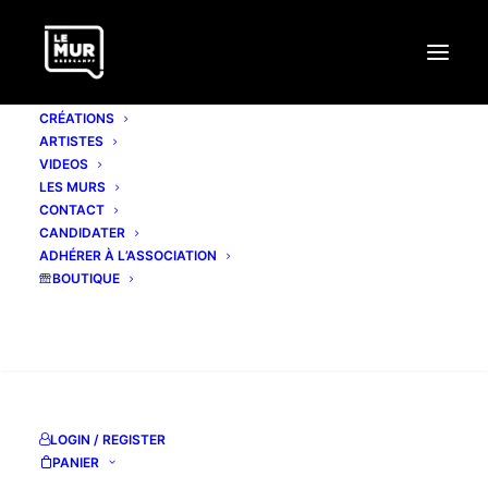
CRÉATIONS
ARTISTES
VIDEOS
LES MURS
CONTACT
RNST
CANDIDATER
ADHÉRER À L’ASSOCIATION
BOUTIQUE
www.rnst-art.com
Facebook page
RECHERCHE
Instagram
LOGIN / REGISTER
PANIER