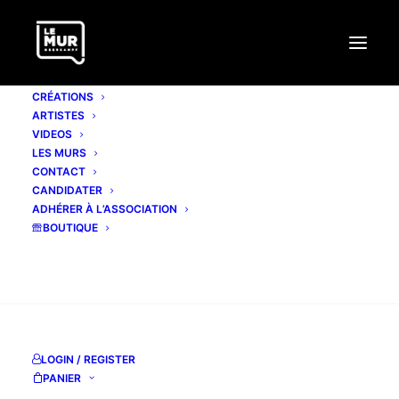
CRÉATIONS
ARTISTES
VIDEOS
LES MURS
CONTACT
PAELLA?
CANDIDATER
ADHÉRER À L’ASSOCIATION
BOUTIQUE
www.paellachimicos.com
www.autopsiedugreco.com
RECHERCHE
facebook page
facebook
LOGIN / REGISTER
Instagram
PANIER