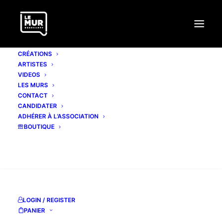
CRÉATIONS
ARTISTES
VIDEOS
LES MURS
CONTACT
JEAN FAUCHEUR
CANDIDATER
ADHÉRER À L’ASSOCIATION
BOUTIQUE
www.jeanfaucheur.net
jean.faucheur.free.fr
RECHERCHE
www.faucheur.fr
jeanfaucheur.tumblr.com
LOGIN / REGISTER
facebook page
PANIER