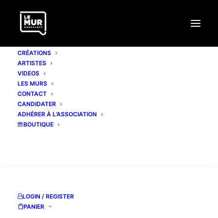
CRÉATIONS
ARTISTES
VIDEOS
LES MURS
CONTACT
BLA+
CANDIDATER
ADHÉRER À L’ASSOCIATION
BOUTIQUE
facebook
Instagram
RECHERCHE
flickr
LOGIN / REGISTER
PANIER