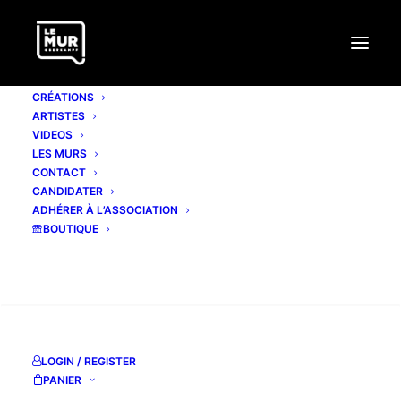
CRÉATIONS
ARTISTES
VIDEOS
LES MURS
CONTACT
AUGUSTINE KOFIE
CANDIDATER
ADHÉRER À L’ASSOCIATION
BOUTIQUE
www.augustinekofie.info
keepdrafting.com
RECHERCHE
facebook
Instagram
LOGIN / REGISTER
PANIER