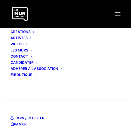
CRÉATIONS
ARTISTES
VIDEOS
LES MURS
#316 SCAF
CONTACT
CANDIDATER
ADHÉRER À L’ASSOCIATION
10 décembre 2020
BOUTIQUE
RECHERCHE
LOGIN / REGISTER
PANIER