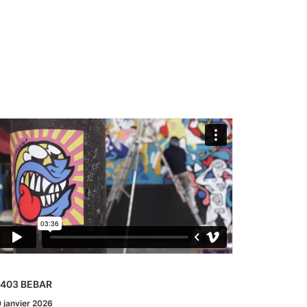
 403 BEBAR
# 402 LOR
 janvier 2026
6 décembre