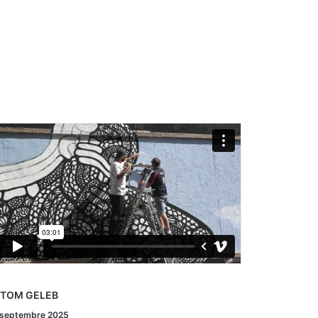
 RAFAMON
# ZOIA
 août 2025
7 juillet 202