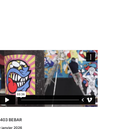
 403 BEBAR
# 402 LOR
 janvier 2026
6 décembre